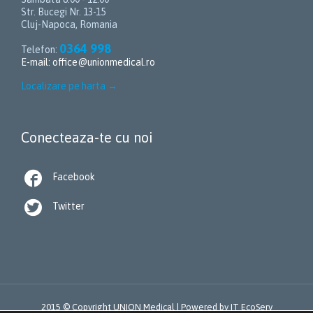
Str. Bucegi Nr. 13-15
Cluj-Napoca, Romania
0364 998
Telefon:
E-mail:
office@unionmedical.ro
Localizare pe harta
→
Conecteaza-te cu noi

Facebook

Twitter
2015 © Copyright UNION Medical | Powered by
IT EcoServ