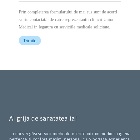
Prin completarea formularului de mai sus sunt de acord
sa fiu contactat/a de catre reprezentantii clinicii Union
Medical in legatura cu serviciile medicale solicitate.
Ai grija de sanatatea ta!
La noi vei găsi servicii medicale oferite intr-un mediu cu igiena
perfecta si confort maxim, personal cu o bogata experienta,